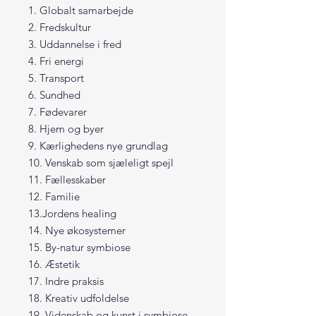
1. Globalt samarbejde
2. Fredskultur
3. Uddannelse i fred
4. Fri energi
5. Transport
6. Sundhed
7. Fødevarer
8. Hjem og byer
9. Kærlighedens nye grundlag
10. Venskab som sjæleligt spejl
11. Fællesskaber
12. Familie
13.Jordens healing
14. Nye økosystemer
15. By-natur symbiose
16. Æstetik
17. Indre praksis
18. Kreativ udfoldelse
19. Videnskab og kunst i symbiose