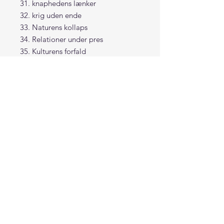
31. knaphedens lænker
32. krig uden ende
33. Naturens kollaps
34. Relationer under pres
35. Kulturens forfald
36. Bevidsthed i lænker
37. Dystopiens essens
© Flindtart 2022